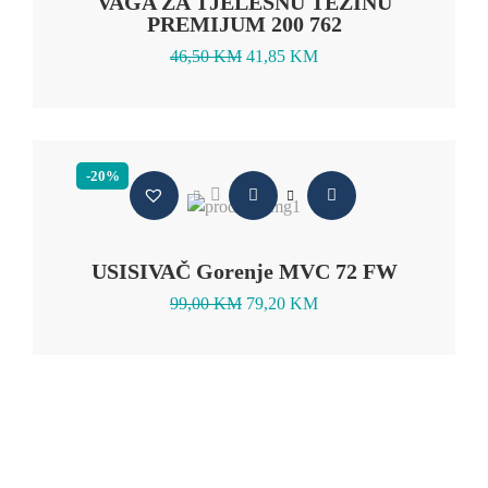
VAGA ZA TJELESNU TEŽINU
PREMIJUM 200 762
46,50
KM
41,85
KM
-20%
USISIVAČ Gorenje MVC 72 FW
99,00
KM
79,20
KM