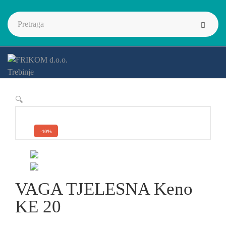
🔍
-10%
VAGA TJELESNA Keno
KE 20