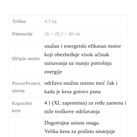
Težina
4,3 kg
Dimenzije
26 × 28,5 × 40 cm
snažan i energetski efikasan motor
koji obezbeđuje visok učinak
HiSpin motor
usisavanja uz manju potrošnju
energije
održava snažnu usisnu moć čak i
PowerProtect
sistem
kada je kesa gotovo puna
4 l (XL zapremina) za ređu zamenu i
Kapacitet
kese
niže troškove održavanja
Dugotrajna usisna snaga.
Velika kesa za prašinu smanjuje