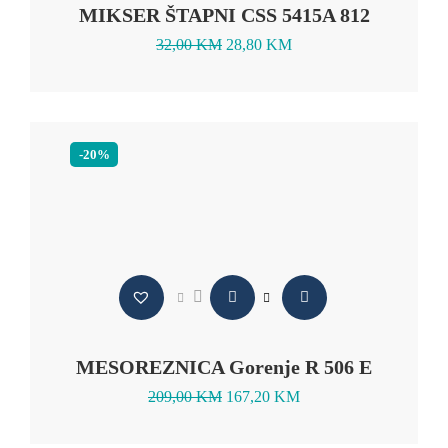
MIKSER ŠTAPNI CSS 5415A 812
32,00
KM
28,80
KM
-20%
MESOREZNICA Gorenje R 506 E
209,00
KM
167,20
KM