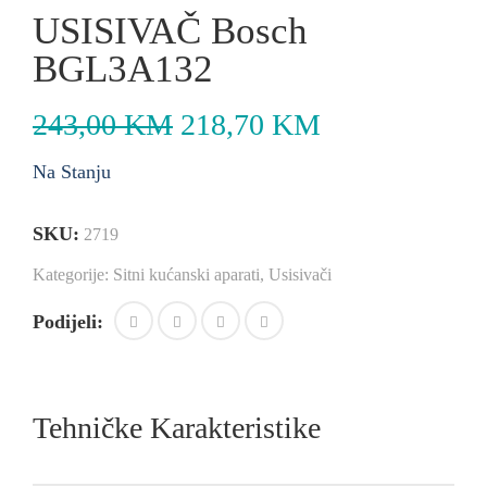
USISIVAČ Bosch
BGL3A132
243,00
KM
218,70
KM
Na Stanju
SKU:
2719
Kategorije:
Sitni kućanski aparati
,
Usisivači
Podijeli:
Tehničke Karakteristike