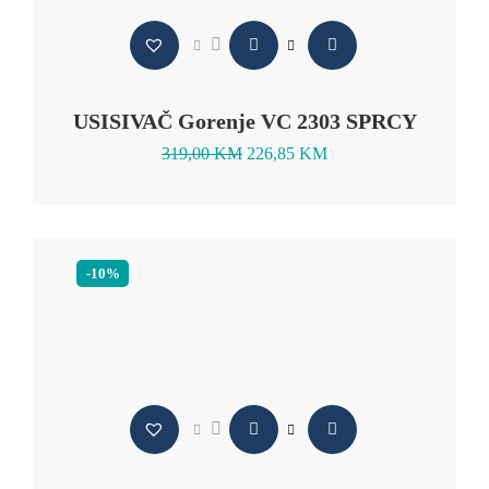
USISIVAČ Gorenje VC 2303 SPRCY
319,00
KM
226,85
KM
-10%