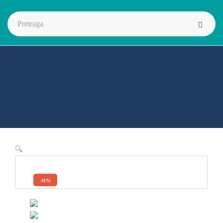
🔍
-11%