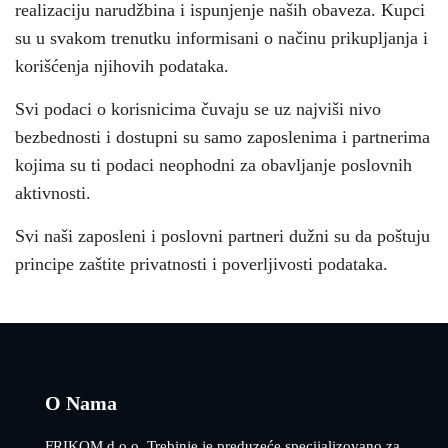
realizaciju narudžbina i ispunjenje naših obaveza. Kupci
su u svakom trenutku informisani o načinu prikupljanja i
korišćenja njihovih podataka.
Svi podaci o korisnicima čuvaju se uz najviši nivo
bezbednosti i dostupni su samo zaposlenima i partnerima
kojima su ti podaci neophodni za obavljanje poslovnih
aktivnosti.
Svi naši zaposleni i poslovni partneri dužni su da poštuju
principe zaštite privatnosti i poverljivosti podataka.
O Nama
FRIKOM d.o.o. Trebinje je preduzeće specijalizovano za