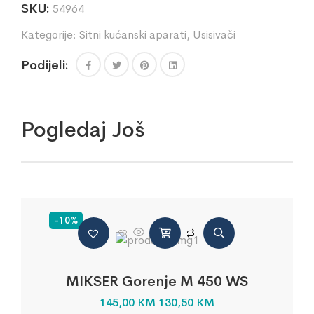
SKU:
54964
Kategorije:
Sitni kućanski aparati
,
Usisivači
Podijeli:
Pogledaj Još
-10%
MIKSER Gorenje M 450 WS
145,00
KM
130,50
KM