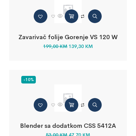
Zavarivač folije Gorenje VS 120 W
199,00
KM
139,30
KM
-10%
Blender sa dodatkom CSS 5412A
53,00
KM
47,70
KM