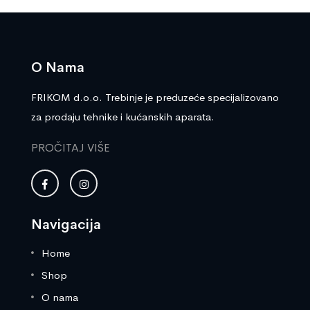
O Nama
FRIKOM d.o.o. Trebinje je preduzeće specijalizovano
za prodaju tehnike i kućanskih aparata.
PROČITAJ VIŠE
Navigacija
Home
Shop
O nama