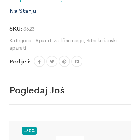
Na Stanju
SKU:
3323
Kategorije:
Aparati za ličnu njegu
,
Sitni kućanski
aparati
Podijeli:
Pogledaj Još
-30%