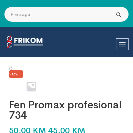
🔍
-10%
Fen Promax profesional
734
50,00
KM
45,00
KM