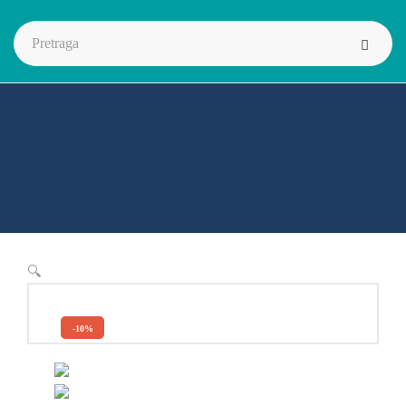
🔍
-10%