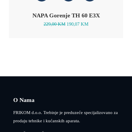
NAPA Gorenje TH 60 E3X
229,00
KM
190,07
KM
O Nama
FRIKOM d.o.o. Trebinje je preduzeće specijalizovano za
prodaju tehnike i kućanskih aparata.