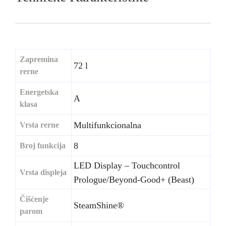
Zapremina
72 l
rerne
Energetska
A
klasa
Multifunkcionalna
Vrsta rerne
8
Broj funkcija
LED Display – Touchcontrol
Vrsta displeja
Prologue/Beyond-Good+ (Beast)
Čišćenje
SteamShine®
parom