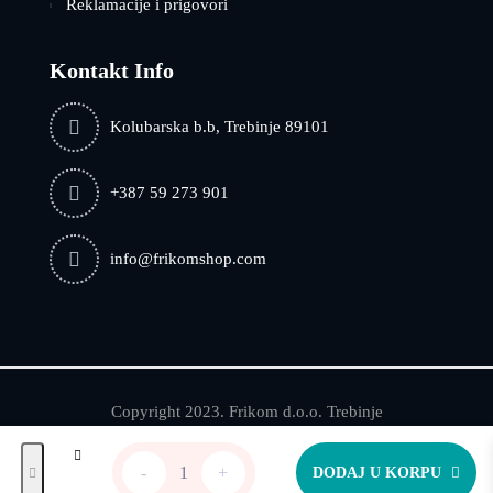
Reklamacije i prigovori
Kontakt Info
Kolubarska b.b, Trebinje 89101
+387 59 273 901
info@frikomshop.com
Copyright 2023. Frikom d.o.o. Trebinje
UGRADNA
-
+
DODAJ U KORPU
PEĆNICA
0