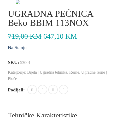
UGRADNA PEĆNICA
Beko BBIM 113NOX
719,00
KM
647,10
KM
Na Stanju
SKU:
53001
Kategorije:
Bijela | Ugradna tehnika
,
Rerne
,
Ugradne rerne |
Ploče
Podijeli:
Tehničke Karakteristike