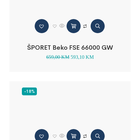
ŠPORET Beko FSE 66000 GW
659,00
KM
593,10
KM
-18%