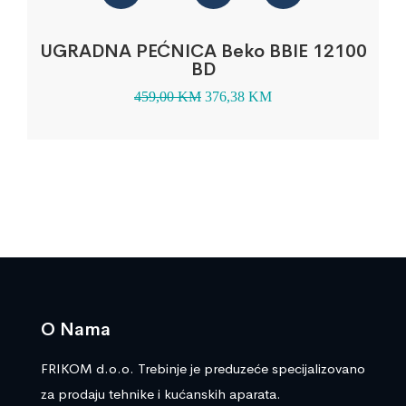
UGRADNA PEĆNICA Beko BBIE 12100
BD
459,00
KM
376,38
KM
O Nama
FRIKOM d.o.o. Trebinje je preduzeće specijalizovano
za prodaju tehnike i kućanskih aparata.