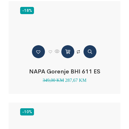
-18%
NAPA Gorenje BHI 611 ES
349,00
KM
287,67
KM
-10%