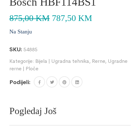
Bosch HBF114BS1
875,00
KM
787,50
KM
Na Stanju
SKU:
54885
Kategorije:
Bijela | Ugradna tehnika
,
Rerne
,
Ugradne
rerne | Ploče
Podijeli:
Pogledaj Još