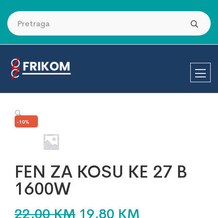
🔍
-10%
FEN ZA KOSU KE 27 B
1600W
22,00
KM
19,80
KM