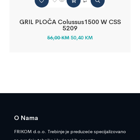
GRIL PLOČA Colussus1500 W CSS
5209
56,00
KM
50,40
KM
O Nama
FRIKOM d.o.o. Trebinje je preduzeće specijalizovano