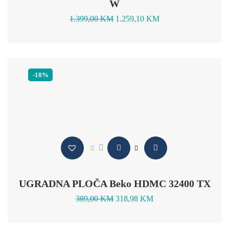
W
1.399,00
KM
1.259,10
KM
-18%
UGRADNA PLOČA Beko HDMC 32400 TX
389,00
KM
318,98
KM