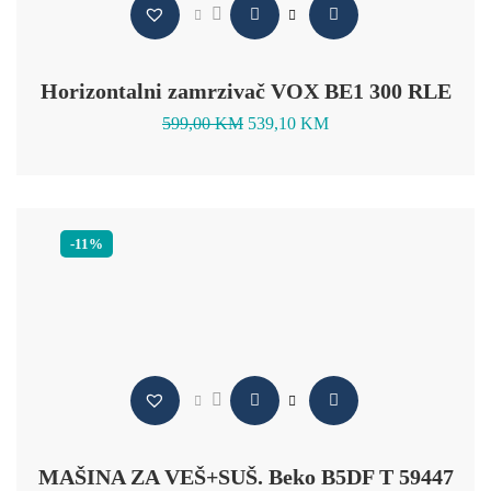
Horizontalni zamrzivač VOX BE1 300 RLE
599,00
KM
539,10
KM
-11%
MAŠINA ZA VEŠ+SUŠ. Beko B5DF T 59447