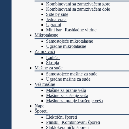
Kombinovani sa zamrzivačem gore
Kombinovani sa zamrzivačem dole
Side by side
Jedna vrata
Ugradni
Mini bar | Rashladne vitrine
Mikrotalasne
Samostojeće mikrotalasne
Ugradne mikrotalasne
Zamrzivači
Ladičar
Škrinja
Mašine za suđe
Samostojeće mašine za suđe
Ugradne mašine za suđe
Veš mašine
Mašine za pranje veša
Mašine za sušenje veša
Mašine za pranje i sušenje veša
Nape
Šporeti
Električni šporeti
Plinski | Kombinovani šporeti
Staklokeramički šporeti