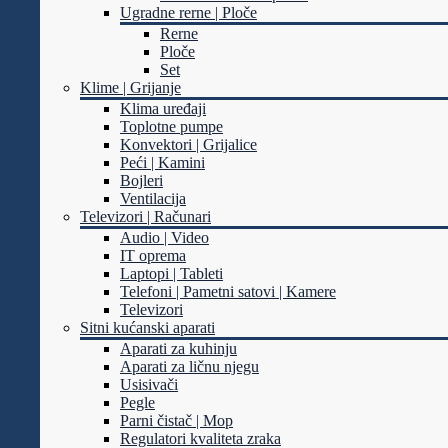
Ugradne rerne | Ploče
Rerne
Ploče
Set
Klime | Grijanje
Klima uređaji
Toplotne pumpe
Konvektori | Grijalice
Peći | Kamini
Bojleri
Ventilacija
Televizori | Računari
Audio | Video
IT oprema
Laptopi | Tableti
Telefoni | Pametni satovi | Kamere
Televizori
Sitni kućanski aparati
Aparati za kuhinju
Aparati za ličnu njegu
Usisivači
Pegle
Parni čistač | Mop
Regulatori kvaliteta zraka