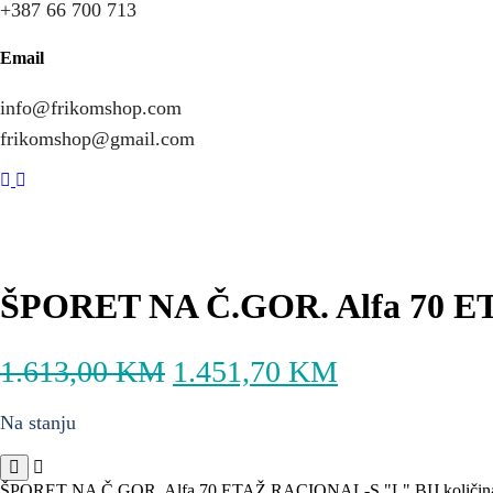
+387 66 700 713
Email
info@frikomshop.com
frikomshop@gmail.com
-10%
ŠPORET NA Č.GOR. Alfa 70 E
1.613,00
KM
1.451,70
KM
Na stanju
ŠPORET NA Č.GOR. Alfa 70 ETAŽ RACIONAL-S "L" BIJ količin