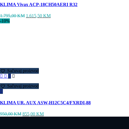
KLIMA Vivax ACP-18CH50AERI R32
1.795,00
KM
1.615,50
KM
-10%
Sačuvaj proizvod
Sačuvaj proizvod
KLIMA UR. AUX ASW-H12C5C4/FXRDI-88
950,00
KM
855,00
KM