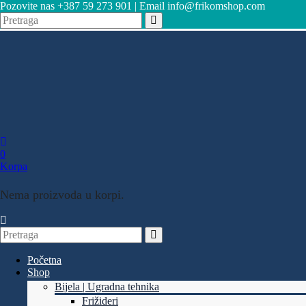
Pozovite nas +387 59 273 901 | Email info@frikomshop.com
0
Korpa
Nema proizvoda u korpi.
Početna
Shop
Bijela | Ugradna tehnika
Frižideri