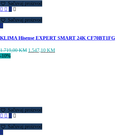
Sačuvaj proizvod
Sačuvaj proizvod
KLIMA Hisense EXPERT SMART 24K CF70BT1FG
1.719,00
KM
1.547,10
KM
-10%
Sačuvaj proizvod
Sačuvaj proizvod