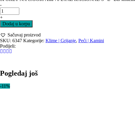
-
+
Dodaj u korpu
Sačuvaj proizvod
SKU:
6347
Kategorije:
Klime | Grijanje
,
Peći | Kamini
Podijeli:
Pogledaj još
-11%