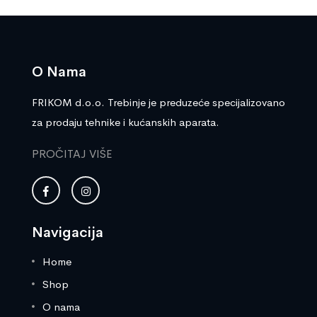
O Nama
FRIKOM d.o.o. Trebinje je preduzeće specijalizovano
za prodaju tehnike i kućanskih aparata.
PROČITAJ VIŠE
Navigacija
Home
Shop
O nama