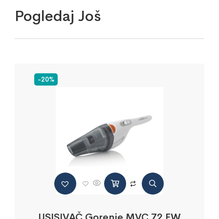
Pogledaj Još
-20%
USISIVAČ Gorenje MVC 72 FW