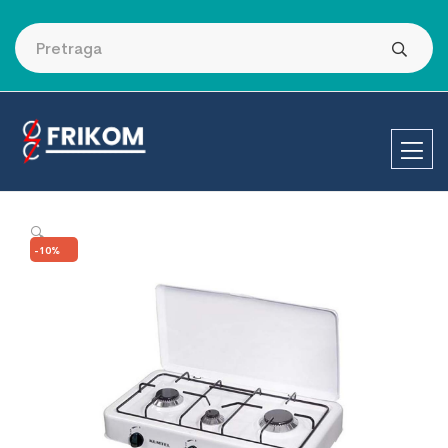
🔍
-10%