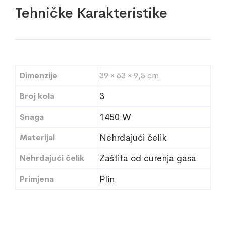
Tehničke Karakteristike
Dimenzije
39 × 63 × 9,5 cm
Broj kola
3
Snaga
1450 W
Materijal
Nehrđajući čelik
Nehrđajući čelik
Zaštita od curenja gasa
Primjena
Plin