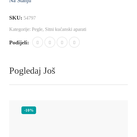
Na Stanju
SKU:
54797
Kategorije:
Pegle
,
Sitni kućanski aparati
Podijeli:
Pogledaj Još
-10%