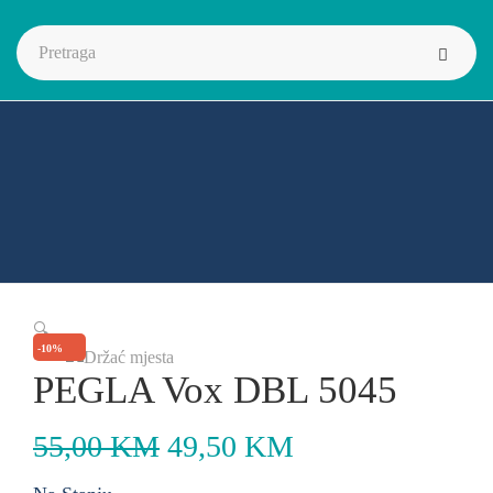
🔍
-10%
PEGLA Vox DBL 5045
55,00
KM
49,50
KM