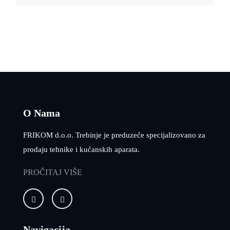
O Nama
FRIKOM d.o.o. Trebinje je preduzeće specijalizovano za
prodaju tehnike i kućanskih aparata.
PROČITAJ VIŠE
Navigacija