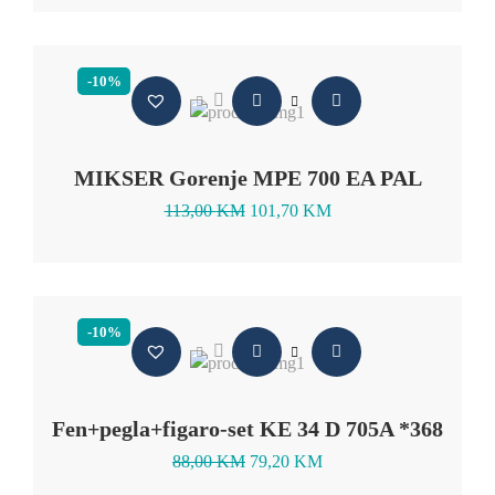
-10%
MIKSER Gorenje MPE 700 EA PAL
113,00
KM
101,70
KM
-10%
Fen+pegla+figaro-set KE 34 D 705A *368
88,00
KM
79,20
KM