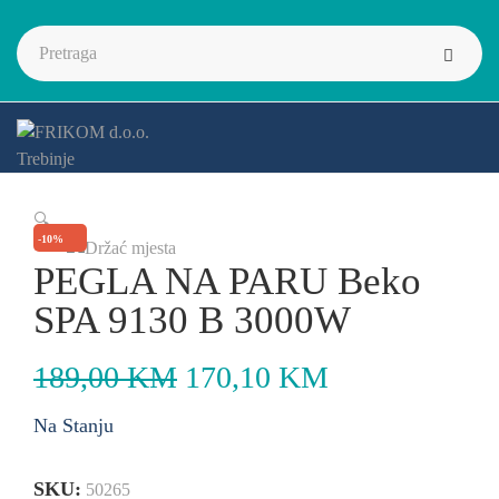
🔍
-10%
PEGLA NA PARU Beko
SPA 9130 B 3000W
189,00
KM
170,10
KM
Na Stanju
SKU:
50265