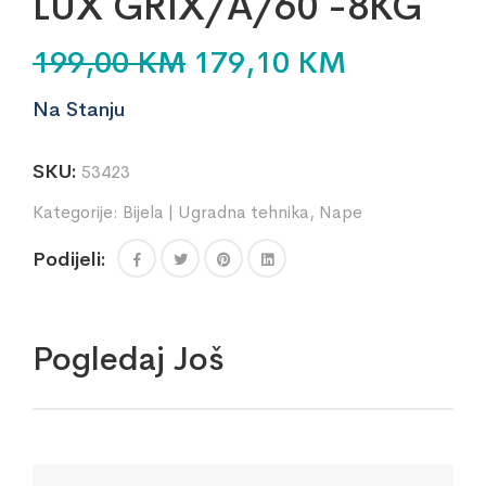
LUX GRIX/A/60 -8KG
199,00
KM
179,10
KM
Na Stanju
SKU:
53423
Kategorije:
Bijela | Ugradna tehnika
,
Nape
Podijeli:
Pogledaj Još