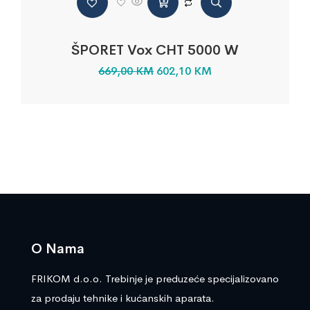
ŠPORET Vox CHT 5000 W
669,00
KM
602,10
KM
O Nama
FRIKOM d.o.o. Trebinje je preduzeće specijalizovano
za prodaju tehnike i kućanskih aparata.