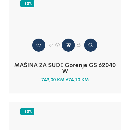
-10%
MAŠINA ZA SUĐE Gorenje GS 62040
W
749,00
KM
674,10
KM
-10%