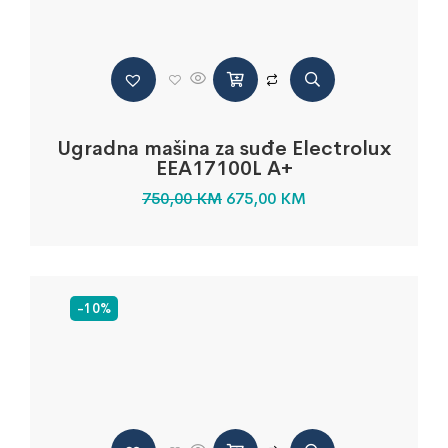
Ugradna mašina za suđe Electrolux
EEA17100L A+
750,00
KM
675,00
KM
-10%