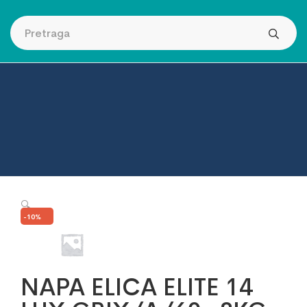
🔍
-10%
NAPA ELICA ELITE 14