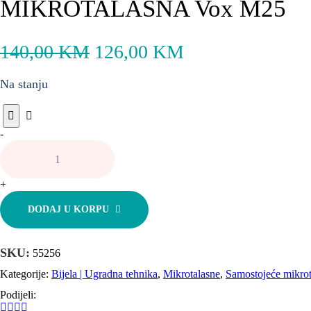
MIKROTALASNA Vox M25
140,00
KM
126,00
KM
Na stanju
MIKROTALASNA
-
Vox
M25
količina
+
DODAJ U KORPU
SKU:
55256
Kategorije:
Bijela | Ugradna tehnika
,
Mikrotalasne
,
Samostojeće mikrot
Podijeli: