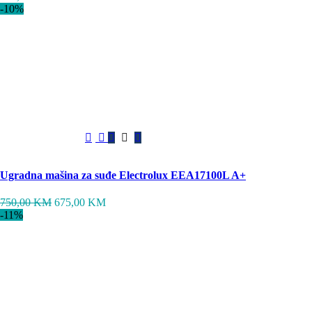
-10%
Sačuvaj proizvod
Ugradna mašina za suđe Electrolux EEA17100L A+
750,00
KM
675,00
KM
-11%