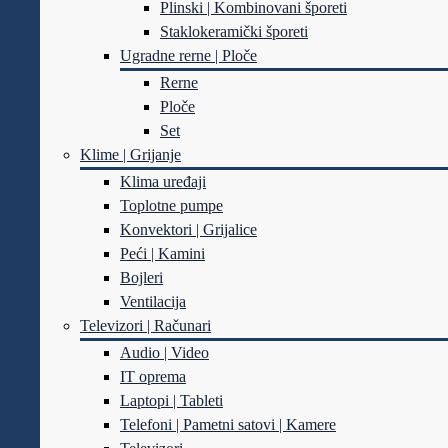
Plinski | Kombinovani šporeti
Staklokeramički šporeti
Ugradne rerne | Ploče
Rerne
Ploče
Set
Klime | Grijanje
Klima uređaji
Toplotne pumpe
Konvektori | Grijalice
Peći | Kamini
Bojleri
Ventilacija
Televizori | Računari
Audio | Video
IT oprema
Laptopi | Tableti
Telefoni | Pametni satovi | Kamere