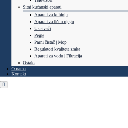
Televizori
Sitni kućanski aparati
Aparati za kuhinju
Aparati za ličnu njegu
Usisivači
Pegle
Parni čistač | Mop
Regulatori kvaliteta zraka
Aparati za vodu | Filtracija
Ostalo
O nama
Kontakt