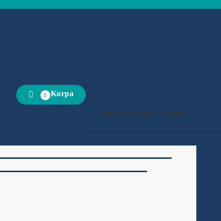
Korpa
0
Nema proizvoda u korpi.