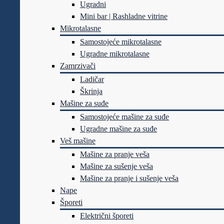
Ugradni
Mini bar | Rashladne vitrine
Mikrotalasne
Samostojeće mikrotalasne
Ugradne mikrotalasne
Zamrzivači
Ladičar
Škrinja
Mašine za suđe
Samostojeće mašine za suđe
Ugradne mašine za suđe
Veš mašine
Mašine za pranje veša
Mašine za sušenje veša
Mašine za pranje i sušenje veša
Nape
Šporeti
Električni šporeti