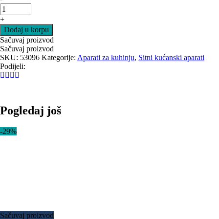
+
Dodaj u korpu
Sačuvaj proizvod
Sačuvaj proizvod
SKU:
53096
Kategorije:
Aparati za kuhinju
,
Sitni kućanski aparati
Podijeli:
Pogledaj još
-29%
Sačuvaj proizvod