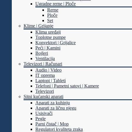
Ugradne rerne | Ploče
Rerne
Ploče
Set
Klime | Grijanje
Klima uređaji
Toplotne pumpe
Konvektori | Grijalice
Peći | Kamini
Bojleri
Ventilacija
Televizori | Računari
Audio | Video
IT oprema
Laptopi | Tableti
Telefoni | Pametni satovi | Kamere
Televizori
Sitni kućanski aparati
Aparati za kuhinju
Aparati za ličnu njegu
Usisivači
Pegle
Parni čistač | Mop
Regulatori kvaliteta zraka