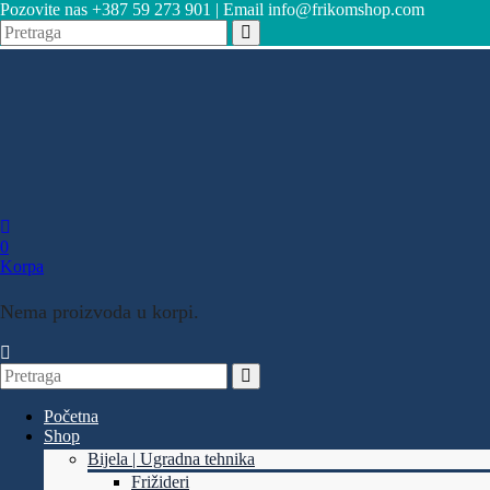
Pozovite nas +387 59 273 901 | Email info@frikomshop.com
0
Korpa
Nema proizvoda u korpi.
Početna
Shop
Bijela | Ugradna tehnika
Frižideri