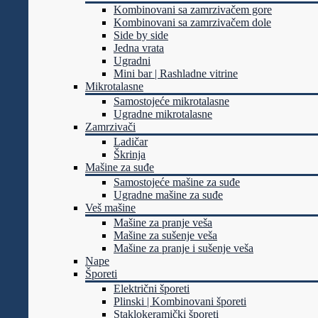
Kombinovani sa zamrzivačem gore
Kombinovani sa zamrzivačem dole
Side by side
Jedna vrata
Ugradni
Mini bar | Rashladne vitrine
Mikrotalasne
Samostojeće mikrotalasne
Ugradne mikrotalasne
Zamrzivači
Ladičar
Škrinja
Mašine za suđe
Samostojeće mašine za suđe
Ugradne mašine za suđe
Veš mašine
Mašine za pranje veša
Mašine za sušenje veša
Mašine za pranje i sušenje veša
Nape
Šporeti
Električni šporeti
Plinski | Kombinovani šporeti
Staklokeramički šporeti