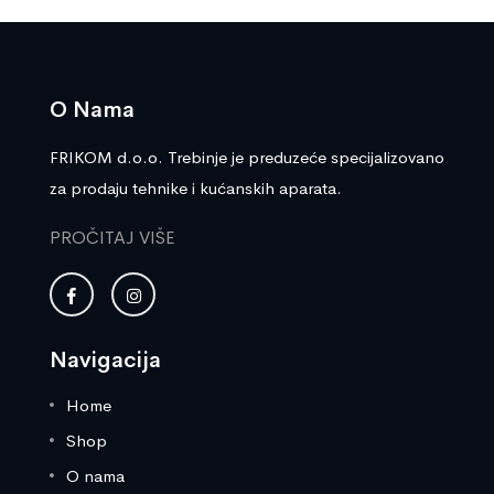
O Nama
FRIKOM d.o.o. Trebinje je preduzeće specijalizovano
za prodaju tehnike i kućanskih aparata.
PROČITAJ VIŠE
Navigacija
Home
Shop
O nama