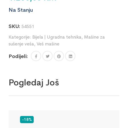
Na Stanju
SKU:
54551
Kategorije:
Bijela | Ugradna tehnika
,
Mašine za
sušenje veša
,
Veš mašine
Podijeli:
Pogledaj Još
-18%