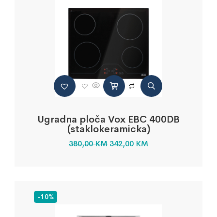
Ugradna ploča Vox EBC 400DB
(staklokeramicka)
380,00
KM
342,00
KM
-10%