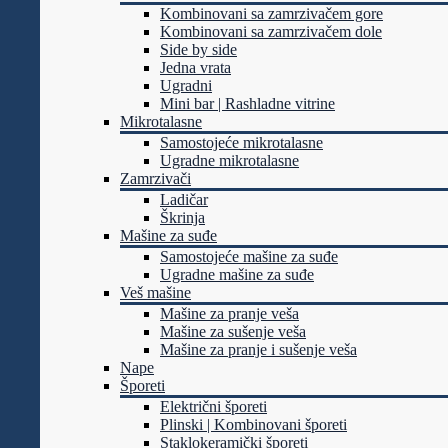
Kombinovani sa zamrzivačem gore
Kombinovani sa zamrzivačem dole
Side by side
Jedna vrata
Ugradni
Mini bar | Rashladne vitrine
Mikrotalasne
Samostojeće mikrotalasne
Ugradne mikrotalasne
Zamrzivači
Ladičar
Škrinja
Mašine za suđe
Samostojeće mašine za suđe
Ugradne mašine za suđe
Veš mašine
Mašine za pranje veša
Mašine za sušenje veša
Mašine za pranje i sušenje veša
Nape
Šporeti
Električni šporeti
Plinski | Kombinovani šporeti
Staklokeramički šporeti