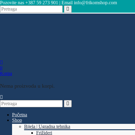
Pozovite nas +387 59 273 901 | Email info@frikomshop.com
0
Korpa
Nema proizvoda u korpi.
Početna
Shop
Bijela | Ugradna tehnika
Frižideri