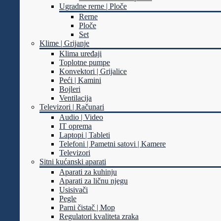
Ugradne rerne | Ploče
Rerne
Ploče
Set
Klime | Grijanje
Klima uređaji
Toplotne pumpe
Konvektori | Grijalice
Peći | Kamini
Bojleri
Ventilacija
Televizori | Računari
Audio | Video
IT oprema
Laptopi | Tableti
Telefoni | Pametni satovi | Kamere
Televizori
Sitni kućanski aparati
Aparati za kuhinju
Aparati za ličnu njegu
Usisivači
Pegle
Parni čistač | Mop
Regulatori kvaliteta zraka