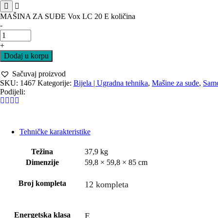
MAŠINA ZA SUĐE Vox LC 20 E količina
-
+
Dodaj u korpu
Sačuvaj proizvod
SKU:
1467
Kategorije:
Bijela | Ugradna tehnika
,
Mašine za suđe
,
Samo
Podijeli:
Tehničke karakteristike
Težina
37,9 kg
Dimenzije
59,8 × 59,8 × 85 cm
Broj kompleta
12 kompleta
Energetska klasa
E