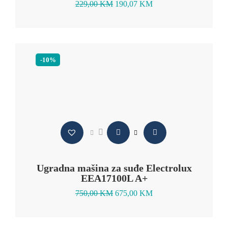
229,00
KM
190,07
KM
-10%
Ugradna mašina za suđe Electrolux
EEA17100L A+
750,00
KM
675,00
KM