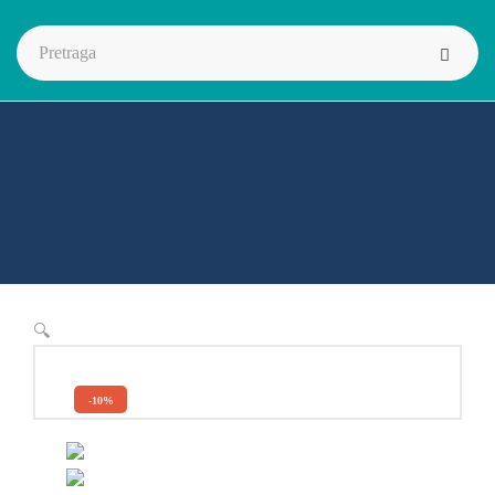
🔍
-10%