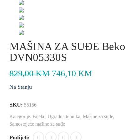
MAŠINA ZA SUĐE Beko
DVN05330S
829,00
KM
746,10
KM
Na Stanju
SKU:
55156
Kategorije:
Bijela | Ugradna tehnika
,
Mašine za suđe
,
Samostojeće mašine za suđe
Podijeli: