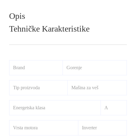
Opis
Tehničke Karakteristike
Brand
Gorenje
Tip proizvoda
Mašina za veš
Energetska klasa
A
Vrsta motora
Inverter