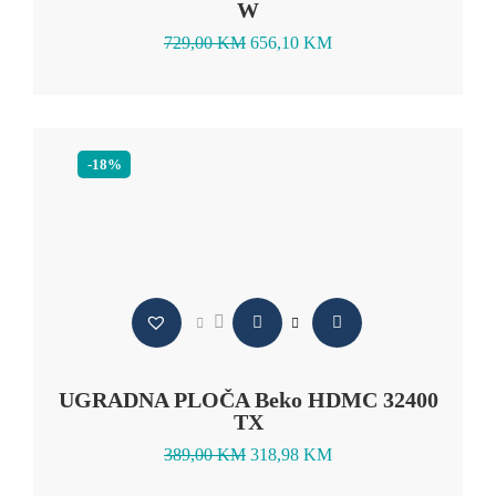
W
729,00
KM
656,10
KM
-18%
UGRADNA PLOČA Beko HDMC 32400
TX
389,00
KM
318,98
KM