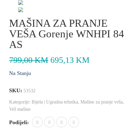
MAŠINA ZA PRANJE
VEŠA Gorenje WNHPI 84
AS
799,00
KM
695,13
KM
Na Stanju
SKU:
53532
Kategorije:
Bijela | Ugradna tehnika
,
Mašine za pranje veša
,
Veš mašine
Podijeli: