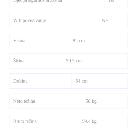
Dječija sigurnosna zaštita
Da
Wifi povezivanje
Ne
Visina
85 cm
Širina
59.5 cm
Dubina
54 cm
Neto težina
58 kg
Bruto težina
59.4 kg