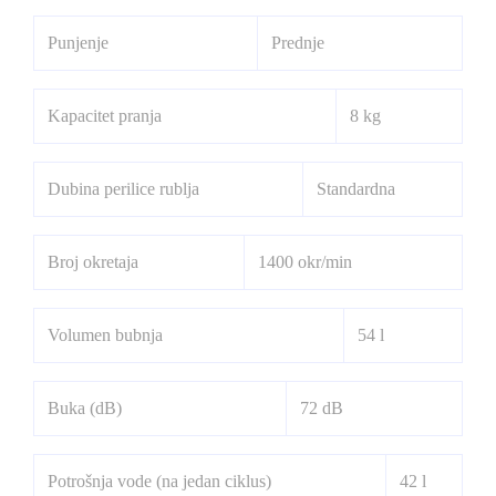
Punjenje
Prednje
Kapacitet pranja
8 kg
Dubina perilice rublja
Standardna
Broj okretaja
1400 okr/min
Volumen bubnja
54 l
Buka (dB)
72 dB
Potrošnja vode (na jedan ciklus)
42 l