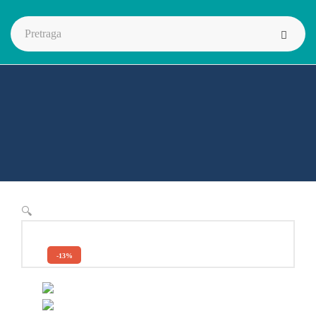
🔍
-13%