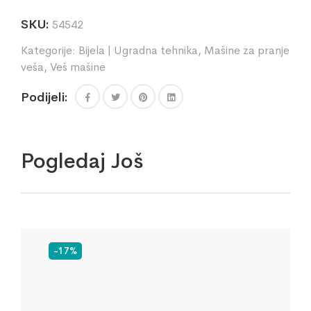
SKU:
54542
Kategorije:
Bijela | Ugradna tehnika
,
Mašine za pranje
veša
,
Veš mašine
Podijeli:
Pogledaj Još
-17%