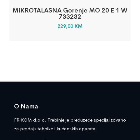
MIKROTALASNA Gorenje MO 20 E 1 W
733232
229,00
KM
O Nama
FRIKOM d.o.o. Trebinje je preduzeće specijalizovano
za prodaju tehnike i kućanskih aparata.