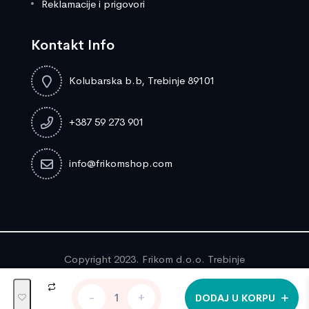
Reklamacije i prigovori
Kontakt Info
Kolubarska b.b, Trebinje 89101
+387 59 273 901
info@frikomshop.com
Copyright 2023. Frikom d.o.o. Trebinje
MAŠINA
-
+
DODAJ U KORPU
ZA
0