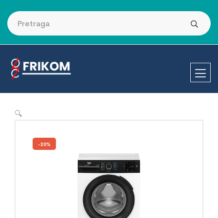
🔍
-20%