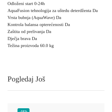
Odloženi start 0-24h
AquaFusion tehnologija za uštedu deterdženta Da
Vrsta bubnja (AquaWave) Da
Kontrola balansa opterećenosti Da
Zaštita od prelivanja Da
Dječja brava Da
Težina proizvoda 60.0 kg
Pogledaj Još
-10%