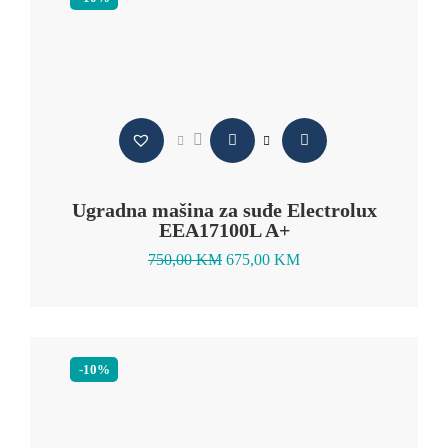
Ugradna mašina za suđe Electrolux
EEA17100L A+
750,00
KM
675,00
KM
-10%