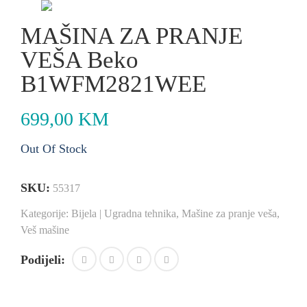
MAŠINA ZA PRANJE
VEŠA Beko
B1WFM2821WEE
699,00
KM
Out Of Stock
SKU:
55317
Kategorije:
Bijela | Ugradna tehnika
,
Mašine za pranje veša
,
Veš mašine
Podijeli: