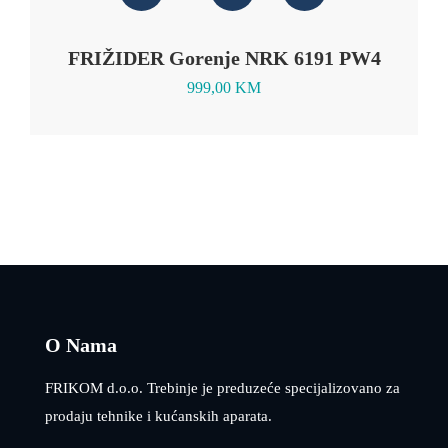
FRIŽIDER Gorenje NRK 6191 PW4
999,00
KM
O Nama
FRIKOM d.o.o. Trebinje je preduzeće specijalizovano za
prodaju tehnike i kućanskih aparata.