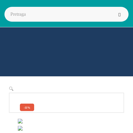
🔍
-11%