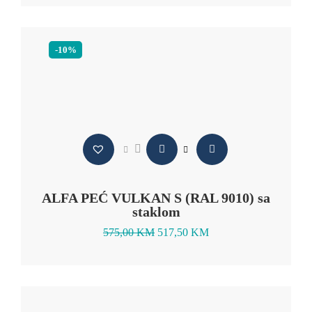
-10%
ALFA PEĆ VULKAN S (RAL 9010) sa
staklom
575,00
KM
517,50
KM