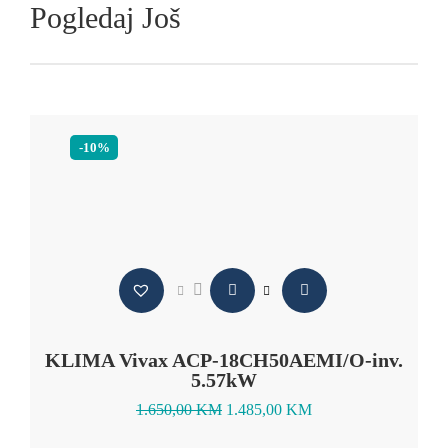
Pogledaj Još
-10%
KLIMA Vivax ACP-18CH50AEMI/O-inv.
5.57kW
1.650,00
KM
1.485,00
KM