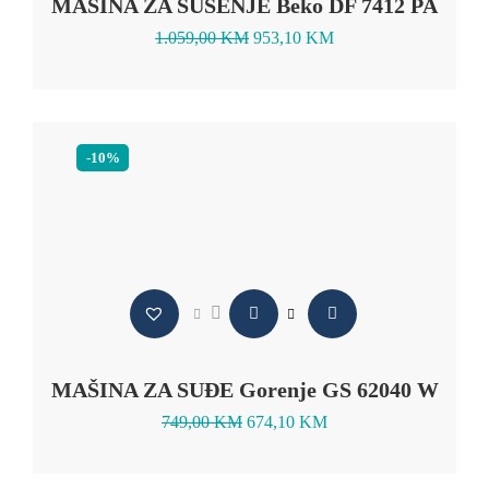
MAŠINA ZA SUŠENJE Beko DF 7412 PA
1.059,00
KM
953,10
KM
-10%
MAŠINA ZA SUĐE Gorenje GS 62040 W
749,00
KM
674,10
KM