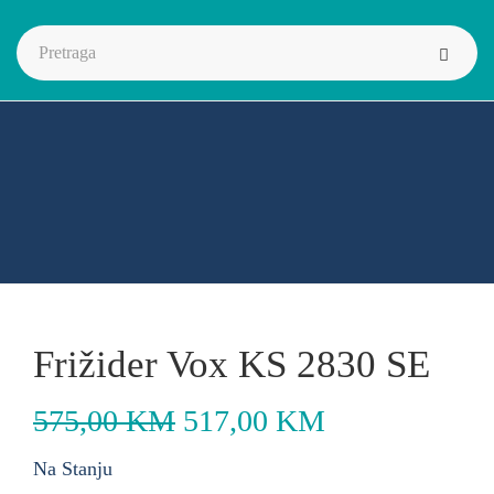
-11%
Frižider Vox KS 2830 SE
575,00
KM
517,00
KM
Na Stanju