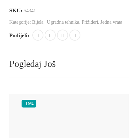
SKU:
54341
Kategorije:
Bijela | Ugradna tehnika
,
Frižideri
,
Jedna vrata
Podijeli:
Pogledaj Još
-10%