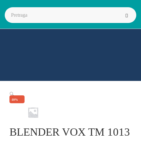
🔍
-10%
BLENDER VOX TM 1013