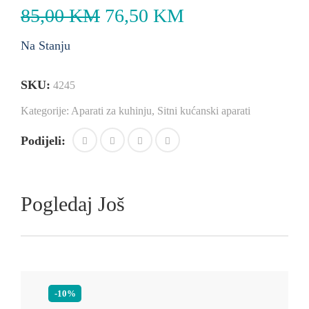
85,00
KM
76,50
KM
Na Stanju
SKU:
4245
Kategorije:
Aparati za kuhinju
,
Sitni kućanski aparati
Podijeli:
Pogledaj Još
-10%