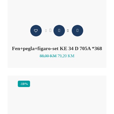
Fen+pegla+figaro-set KE 34 D 705A *368
88,00
KM
79,20
KM
-10%