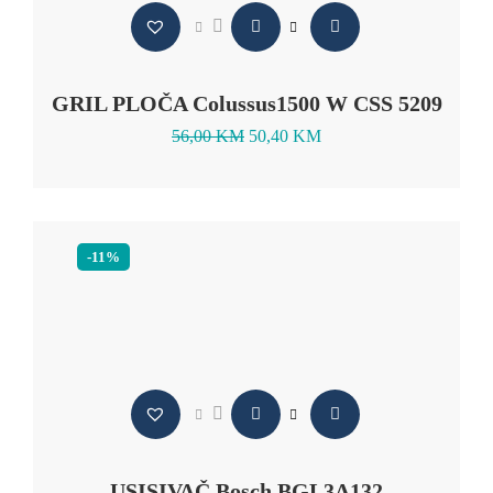
GRIL PLOČA Colussus1500 W CSS 5209
56,00
KM
50,40
KM
-11%
USISIVAČ Bosch BGL3A132